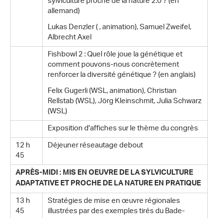
sylviculture proche de la nature 2.0 ? (en
allemand)
Lukas Denzler ( , animation), Samuel Zweifel,
Albrecht Axel
Fishbowl 2 : Quel rôle joue la génétique et
comment pouvons-nous concrètement
renforcer la diversité génétique ? (en anglais)
Felix Gugerli (WSL, animation), Christian
Rellstab (WSL), Jörg Kleinschmit, Julia Schwarz
(WSL)
Exposition d'affiches sur le thème du congrès
12 h
Déjeuner réseautage debout
45
APRÈS-MIDI : MIS EN OEUVRE DE LA SYLVICULTURE
ADAPTATIVE ET PROCHE DE LA NATURE EN PRATIQUE
13 h
Stratégies de mise en œuvre régionales
45
illustrées par des exemples tirés du Bade-