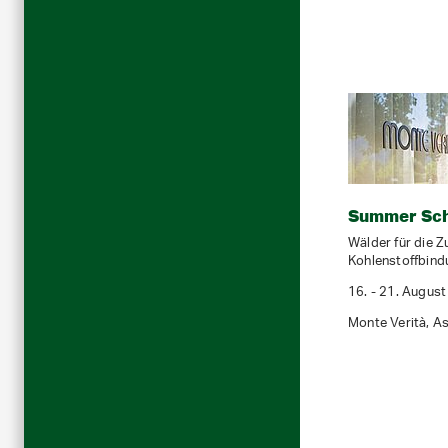
Summer Sch
Wälder für die Z
Kohlenstoffbind
16. - 21. Augus
Monte Verità, A