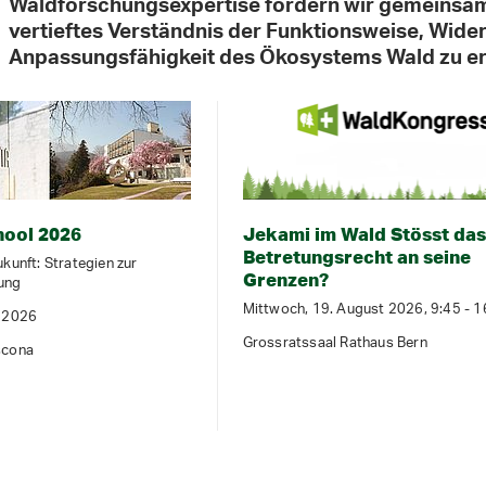
Waldforschungsexpertise fördern wir gemeinsam
vertieftes Verständnis der Funktionsweise, Wide
Anpassungsfähigkeit des Ökosystems Wald zu er
ool 2026
Jekami im Wald Stösst das
Betretungsrecht an seine
ukunft: Strategien zur
ung
Grenzen?
Mittwoch, 19. August 2026, 9:45 - 1
t 2026
Grossratssaal Rathaus Bern
scona